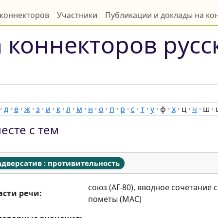
 коннекторов
Участники
Публикации и доклады на к
 коннекторов русс
·
д
·
е
·
ж
·
з
·
и
·
к
·
л
·
м
·
н
·
о
·
п
·
р
·
с
·
т
·
у
·
ф
·
х
·
ц
·
ч
·
ш
·
есте с тем
адверсатив : противительность
союз (АГ-80), вводное сочетание с
асти речи:
пометы (МАС)