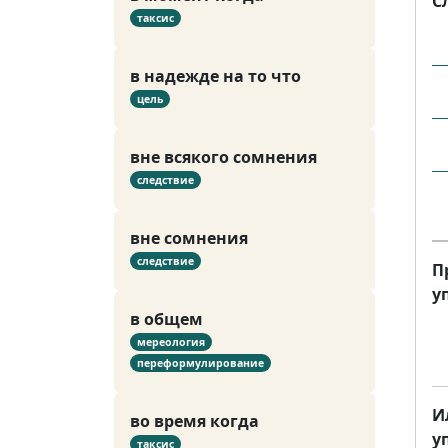
С
таксис
в надежде на то что
цель
вне всякого сомнения
следствие
вне сомнения
следствие
П
у
в общем
мереология
переформулирование
И
во время когда
у
таксис