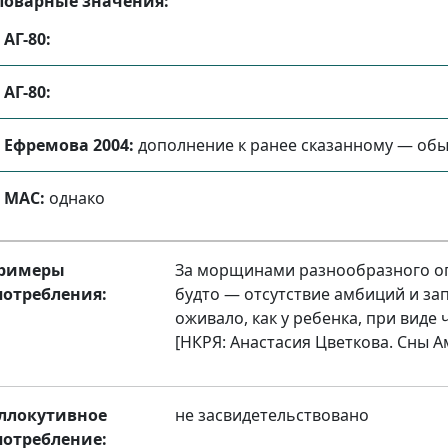
ловарные значения:
АГ-80:
АГ-80:
Ефремова 2004:
дополнение к ранее сказанному — обы
МАС:
однако
римеры
За морщинами разнообразного оп
потребления:
будто — отсутствие амбиций и зап
оживало, как у ребенка, при виде 
[НКРЯ: Анастасия Цветкова. Сны А
ллокутивное
не засвидетельствовано
потребление: