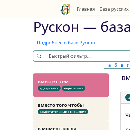
Главная
База русских
в знак того что
цель
Рускон — база
видимо
следствие
Подробнее о базе Рускон
видно
а
·
б
·
в
·
г
следствие
вм
вместе с тем
адверсатив
мереология
вместо того чтобы
заместительные отношения
Ч
в момент когда