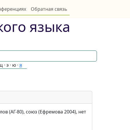
онференциях
Обратная связь
кого языка
щ
·
э
·
ю
·
я
лов (АГ-80), союз (Ефремова 2004), нет