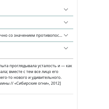
чно со значением противопоставления: при этом, при 
ыта проглядывала усталость и — как
ала; вместе с тем все лицо его
чего-то нового и удивительного.
мины // «Сибирские огни», 2012]