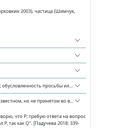
Морковкин 2003), частица (Шимчук,
а; обусловленность просьбы или требования известным
звестном, но не принятом во внимание адресатом или у
ворю, что Р; требую ответа на вопрос
Р, так как Q". [Падучева 2018: 339-