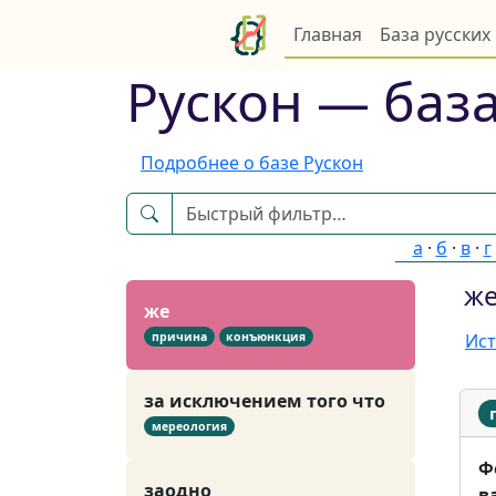
ещё… а
Главная
База русских
конъюнкция
Рускон — база
ещё бы… а то
условие
Подробнее о базе Рускон
ещё бы + дат. падеж + не +
инфинитив
а
·
б
·
в
·
г
конъюнкция
ж
же
причина
конъюнкция
Ист
за исключением того что
мереология
Ф
заодно
в