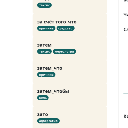
таксис
Ч
за счёт того_что
причина
средство
С
затем
таксис
мереология
затем_что
причина
затем_чтобы
цель
зато
К
адверсатив