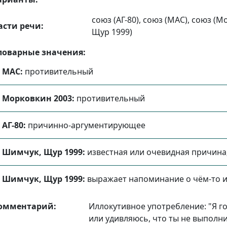
союз (АГ-80), союз (МАС), союз (
асти речи:
Щур 1999)
ловарные значения:
МАС:
противительный
Морковкин 2003:
противительный
АГ-80:
причинно-аргументирующее
Шимчук, Щур 1999:
известная или очевидная причин
Шимчук, Щур 1999:
выражает напоминание о чём-то и
омментарий:
Иллокутивное употребление: "Я го
или удивляюсь, что ты не выполнил 