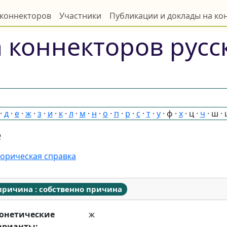
 коннекторов
Участники
Публикации и доклады на к
 коннекторов русс
·
д
·
е
·
ж
·
з
·
и
·
к
·
л
·
м
·
н
·
о
·
п
·
р
·
с
·
т
·
у
·
ф
·
х
·
ц
·
ч
·
ш
·
е
орическая справка
причина : собственно причина
онетические
ж
арианты: