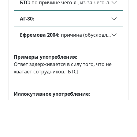
БТС:
по причине чего-л., из-за чего-л.
АГ-80:
Ефремова 2004:
причина (обусловливающая дейст
Примеры употребления:
Ответ задерживается в силу того, что не
хватает сотрудников. [БТС]
Иллокутивное употребление:
не засвидетельствовано
Инферентивное употребление:
не засвидетельствовано
Метатекстовое употребление: