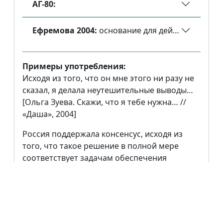
АГ-80:
Ефремова 2004:
основание для действия главно
Примеры употребления:
Исходя из того, что он мне этого ни разу не
сказал, я делала неутешительные выводы…
[Ольга Зуева. Скажи, что я тебе нужна… //
«Даша», 2004]
Россия поддержала консенсус, исходя из
того, что такое решение в полной мере
соответствует задачам обеспечения
сотрудничества между Тегераном и МАГАТЭ
в снятии остающихся вопросов
относительно ряда аспектов иранской
ядерной программы. [НКРЯ: Заявления и
сообщения (2004) // «Дипломатический